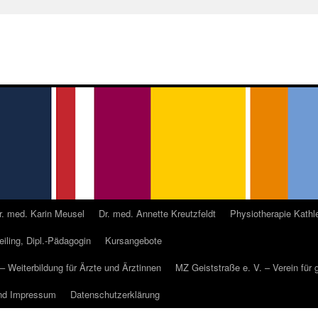
r. med. Karin Meusel
Dr. med. Annette Kreutzfeldt
Physiotherapie Kathl
Geiling, Dipl.-Pädagogin
Kursangebote
 – Weiterbildung für Ärzte und Ärztinnen
MZ Geiststraße e. V. – Verein für
nd Impressum
Datenschutzerklärung