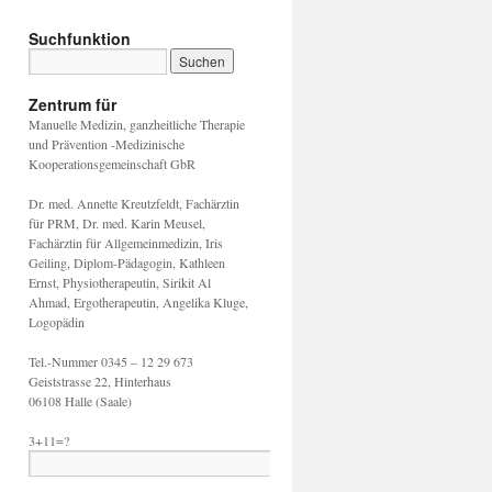
Suchfunktion
Zentrum für
Manuelle Medizin, ganzheitliche Therapie
und Prävention -Medizinische
Kooperationsgemeinschaft GbR
Dr. med. Annette Kreutzfeldt, Fachärztin
für PRM, Dr. med. Karin Meusel,
Fachärztin für Allgemeinmedizin, Iris
Geiling, Diplom-Pädagogin, Kathleen
Ernst, Physiotherapeutin, Sirikit Al
Ahmad, Ergotherapeutin, Angelika Kluge,
Logopädin
Tel.-Nummer 0345 – 12 29 673
Geiststrasse 22, Hinterhaus
06108 Halle (Saale)
3+11=?