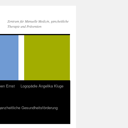
Zentrum für Manuelle Medizin, ganzheitliche
Therapie und Prävention
een Ernst
Logopädie Angelika Kluge
 ganzheitliche Gesundheitsförderung