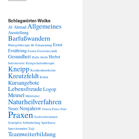
Schlagwörter-Wolke
Allgemeines
Al Ahmad
Ausstellung
Barfußwandern
Ernst
Blutegeltherapie
Br
Entspannung
Ernährung
Fasten
Faszientechnik
Gesundheit
Herbst
Halle bleibt
Internetseite
Klangschalentherapie
Kneipp
Krankenhauskeime
Kreutzfeldt
Kultur
Kursangebote
Lebensfreude
Logop
Meusel
Mittelalter
Naturheilverfahren
Neujahrsw
Neuer
Ostern
Paleo Diät
Praxen
Saaleschwimmen
Schröpfen
Selbstheilung
Sportkurse
Sprechstunden
Taiji
Teamweiterbildung