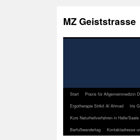
Zum
Inhalt
MZ Geiststrasse
springen
Start
Praxis für Allgemeinmedizin D
Ergotherapie Sirikit Al Ahmad
Iris 
Kurs Naturheilverfahren in Halle/Saale
Barfußwandertag
Kontaktadresse u