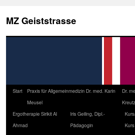
Zum
Inhalt
MZ Geiststrasse
springen
Start
Praxis für Allgemeinmedizin Dr. med. Karin
Dr. m
Meusel
Kreutz
Ergotherapie Sirikit Al
Iris Geiling, Dipl.-
Kurs
Ahmad
Pädagogin
Kurs