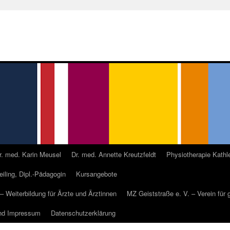
r. med. Karin Meusel
Dr. med. Annette Kreutzfeldt
Physiotherapie Kathl
Geiling, Dipl.-Pädagogin
Kursangebote
 – Weiterbildung für Ärzte und Ärztinnen
MZ Geiststraße e. V. – Verein für
nd Impressum
Datenschutzerklärung