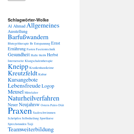
Schlagwörter-Wolke
Allgemeines
Al Ahmad
Ausstellung
Barfußwandern
Ernst
Blutegeltherapie
Br
Entspannung
Ernährung
Fasten
Faszientechnik
Gesundheit
Herbst
Halle bleibt
Internetseite
Klangschalentherapie
Kneipp
Krankenhauskeime
Kreutzfeldt
Kultur
Kursangebote
Lebensfreude
Logop
Meusel
Mittelalter
Naturheilverfahren
Neujahrsw
Neuer
Ostern
Paleo Diät
Praxen
Saaleschwimmen
Schröpfen
Selbstheilung
Sportkurse
Sprechstunden
Taiji
Teamweiterbildung