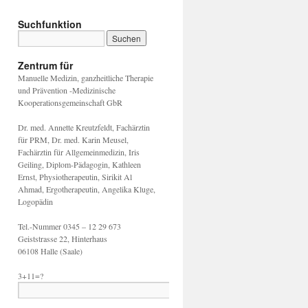
Suchfunktion
Zentrum für
Manuelle Medizin, ganzheitliche Therapie
und Prävention -Medizinische
Kooperationsgemeinschaft GbR
Dr. med. Annette Kreutzfeldt, Fachärztin
für PRM, Dr. med. Karin Meusel,
Fachärztin für Allgemeinmedizin, Iris
Geiling, Diplom-Pädagogin, Kathleen
Ernst, Physiotherapeutin, Sirikit Al
Ahmad, Ergotherapeutin, Angelika Kluge,
Logopädin
Tel.-Nummer 0345 – 12 29 673
Geiststrasse 22, Hinterhaus
06108 Halle (Saale)
3+11=?