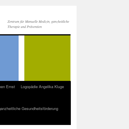
Zentrum für Manuelle Medizin, ganzheitliche
Therapie und Prävention
een Ernst
Logopädie Angelika Kluge
 ganzheitliche Gesundheitsförderung