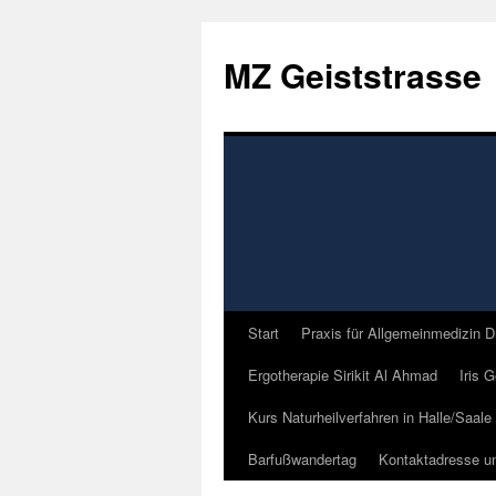
Zum
Inhalt
MZ Geiststrasse
springen
Start
Praxis für Allgemeinmedizin D
Ergotherapie Sirikit Al Ahmad
Iris 
Kurs Naturheilverfahren in Halle/Saale
Barfußwandertag
Kontaktadresse u