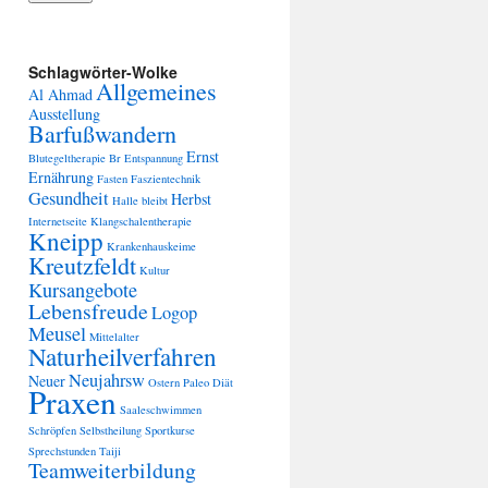
Schlagwörter-Wolke
Allgemeines
Al Ahmad
Ausstellung
Barfußwandern
Ernst
Blutegeltherapie
Br
Entspannung
Ernährung
Fasten
Faszientechnik
Gesundheit
Herbst
Halle bleibt
Internetseite
Klangschalentherapie
Kneipp
Krankenhauskeime
Kreutzfeldt
Kultur
Kursangebote
Lebensfreude
Logop
Meusel
Mittelalter
Naturheilverfahren
Neujahrsw
Neuer
Ostern
Paleo Diät
Praxen
Saaleschwimmen
Schröpfen
Selbstheilung
Sportkurse
Sprechstunden
Taiji
Teamweiterbildung