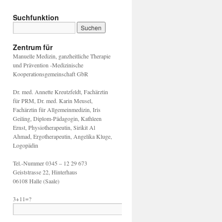
Suchfunktion
Zentrum für
Manuelle Medizin, ganzheitliche Therapie
und Prävention -Medizinische
Kooperationsgemeinschaft GbR
Dr. med. Annette Kreutzfeldt, Fachärztin
für PRM, Dr. med. Karin Meusel,
Fachärztin für Allgemeinmedizin, Iris
Geiling, Diplom-Pädagogin, Kathleen
Ernst, Physiotherapeutin, Sirikit Al
Ahmad, Ergotherapeutin, Angelika Kluge,
Logopädin
Tel.-Nummer 0345 – 12 29 673
Geiststrasse 22, Hinterhaus
06108 Halle (Saale)
3+11=?