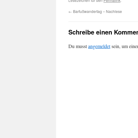
Lesezeichen für den
Permalink
.
←
Barfußwandertag – Nachlese
Schreibe einen Kommen
Du musst
angemeldet
sein, um ein