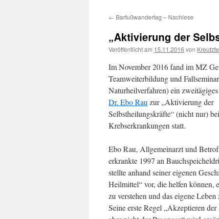
←
Barfußwandertag – Nachlese
„Aktivierung der Selb
Veröffentlicht am
15.11.2016
von
Kreutzfe
Im November 2016 fand im MZ Geis
Teamweiterbildung und Fallseminar
Naturheilverfahren) ein zweitägige
Dr. Ebo Rau
zur „Aktivierung der
Selbstheilungskräfte“ (nicht nur) be
Krebserkrankungen statt.
Ebo Rau, Allgemeinarzt und Betroff
erkrankte 1997 an Bauchspeicheldr
stellte anhand seiner eigenen Geschi
Heilmittel“ vor, die helfen können, 
zu verstehen und das e
igene Leben 
Seine erste Regel „Akzeptieren der