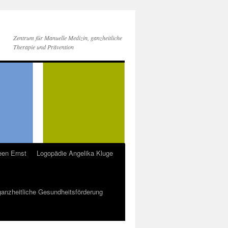
Zentrum für Manuelle Medizin, ganzheitliche
Therapie und Prävention
een Ernst
Logopädie Angelika Kluge
 ganzheitliche Gesundheitsförderung