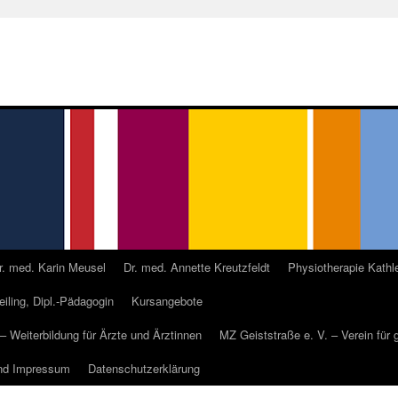
r. med. Karin Meusel
Dr. med. Annette Kreutzfeldt
Physiotherapie Kathl
Geiling, Dipl.-Pädagogin
Kursangebote
 – Weiterbildung für Ärzte und Ärztinnen
MZ Geiststraße e. V. – Verein für
nd Impressum
Datenschutzerklärung