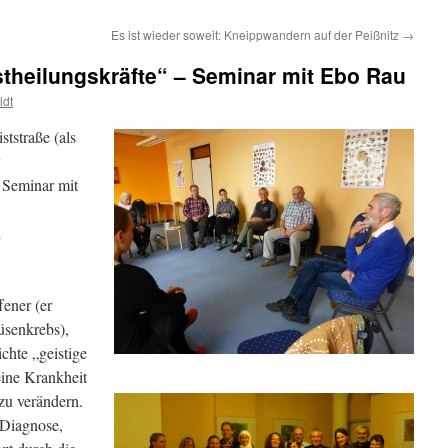
Es ist wieder soweit: Kneippwandern auf der Peißnitz
→
stheilungskräfte“ – Seminar mit Ebo Rau
ldt
tstraße (als
s Seminar mit
i
ener (er
üsenkrebs),
chte „geistige
eine Krankheit
zu verändern.
 Diagnose,