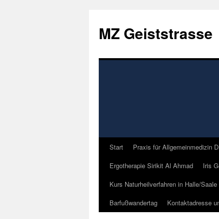
Zum
Inhalt
MZ Geiststrasse
springen
Start
Praxis für Allgemeinmedizin D
Ergotherapie Sirikit Al Ahmad
Iris 
Kurs Naturheilverfahren in Halle/Saale
Barfußwandertag
Kontaktadresse u