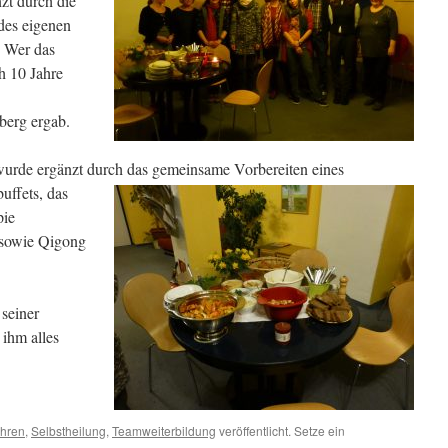
zt durch die
des eigenen
. Wer das
h 10 Jahre
berg ergab.
wurde ergänzt durch das gemeinsam
e Vorbereiten eines
uffets, das
pie
 sowie Qigong
seiner
ihm alles
ahren
,
Selbstheilung
,
Teamweiterbildung
veröffentlicht. Setze ein