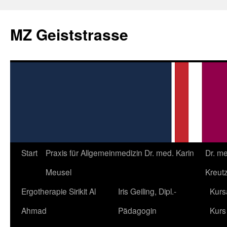
Zum
Inhalt
MZ Geiststrasse
springen
Start
Praxis für Allgemeinmedizin Dr. med. Karin
Dr. m
Meusel
Kreutz
Ergotherapie Sirikit Al
Iris Geiling, Dipl.-
Kurs
Ahmad
Pädagogin
Kurs