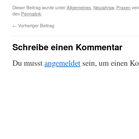
Dieser Beitrag wurde unter
Allgemeines
,
Neujahrsw
,
Praxen
verö
den
Permalink
.
←
Vorheriger Beitrag
Schreibe einen Kommentar
Du musst
angemeldet
sein, um einen K