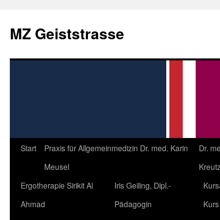
Zum
Inhalt
MZ Geiststrasse
springen
Start
Praxis für Allgemeinmedizin Dr. med. Karin
Dr. m
Meusel
Kreutz
Ergotherapie Sirikit Al
Iris Geiling, Dipl.-
Kurs
Ahmad
Pädagogin
Kurs